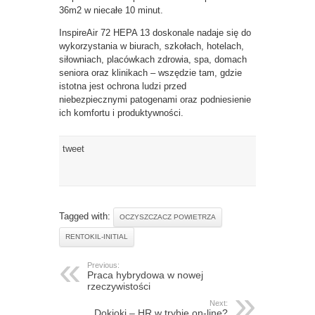
36m2 w niecałe 10 minut.
InspireAir 72 HEPA 13 doskonale nadaje się do
wykorzystania w biurach, szkołach, hotelach,
siłowniach, placówkach zdrowia, spa, domach
seniora oraz klinikach – wszędzie tam, gdzie
istotna jest ochrona ludzi przed
niebezpiecznymi patogenami oraz podniesienie
ich komfortu i produktywności.
tweet
Tagged with:
OCZYSZCZACZ POWIETRZA
RENTOKIL-INITIAL
Previous:
Praca hybrydowa w nowej
rzeczywistości
Next:
Dokioki – HR w trybie on-line?