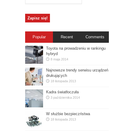
Popular
Recent
Comments
Toyota na prowadzeniu w rankingu
hybryd
8 maja 2014
Najnowsze trendy serwisu urządzeń
drukujących
18 listopada 2013
Kadra światłoczuła
3 października 2014
W służbie bezpieczństwa
18 listopada 2013