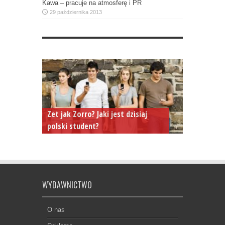
Kawa – pracuje na atmosferę i PR
29 października 2013
Zet jak Zorro? Jaki jest dzisiaj
polski student?
WYDAWNICTWO
O nas