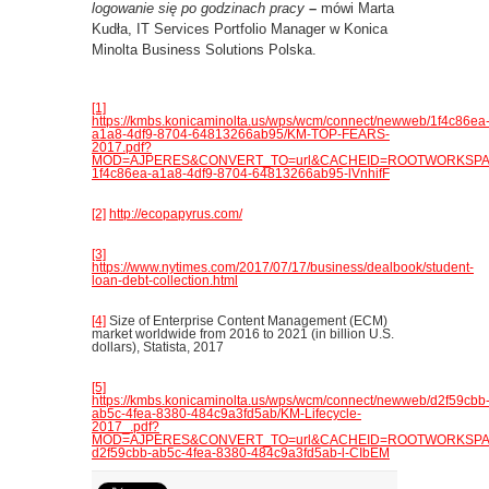
logowanie się po godzinach pracy
–
mówi Marta
Kudła, IT Services Portfolio Manager w Konica
Minolta Business Solutions Polska.
[1]
https://kmbs.konicaminolta.us/wps/wcm/connect/newweb/1f4c86ea
a1a8-4df9-8704-64813266ab95/KM-TOP-FEARS-
2017.pdf?
MOD=AJPERES&CONVERT_TO=url&CACHEID=ROOTWORKSPAC
1f4c86ea-a1a8-4df9-8704-64813266ab95-lVnhifF
[2]
http://ecopapyrus.com/
[3]
https://www.nytimes.com/2017/07/17/business/dealbook/student-
loan-debt-collection.html
[4]
Size of Enterprise Content Management (ECM)
market worldwide from 2016 to 2021 (in billion U.S.
dollars), Statista, 2017
[5]
https://kmbs.konicaminolta.us/wps/wcm/connect/newweb/d2f59cbb
ab5c-4fea-8380-484c9a3fd5ab/KM-Lifecycle-
2017_.pdf?
MOD=AJPERES&CONVERT_TO=url&CACHEID=ROOTWORKSPAC
d2f59cbb-ab5c-4fea-8380-484c9a3fd5ab-l-CIbEM