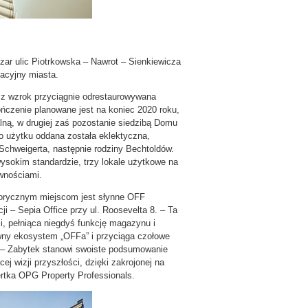
szar ulic Piotrkowska – Nawrot – Sienkiewicza
zacyjny miasta.
sz wzrok przyciągnie odrestaurowywana
ończenie planowane jest na koniec 2020 roku,
lną, w drugiej zaś pozostanie siedzibą Domu
 do użytku oddana została eklektyczna,
Schweigerta, następnie rodziny Bechtoldów.
sokim standardzie, trzy lokale użytkowe na
wnościami.
torycznym miejscom jest słynne OFF
ji – Sepia Office przy ul. Roosevelta 8. – Ta
i, pełniąca niegdyś funkcję magazynu i
wny ekosystem „OFFa” i przyciąga czołowe
 – Zabytek stanowi swoiste podsumowanie
j wizji przyszłości, dzięki zakrojonej na
ertka OPG Property Professionals.