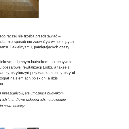
go raczej nie trzeba przedstawiać –
asta, nie sposób nie zauważyć wznoszących
esansu i eklektyzmu, pamiętających czasy
 pięknym i dumnym budynkom, sukcesywnie
obszarowej rewitalizacji Łodzi, a także z
arczy przytoczyć przykład kamienicy przy ul.
tograf na ziemiach polskich, a dziś
no.
cia mieszkańców, ale umożliwia budynkom
rowych i handlowo-usługowych, na poziomie
ją nowe obiekty