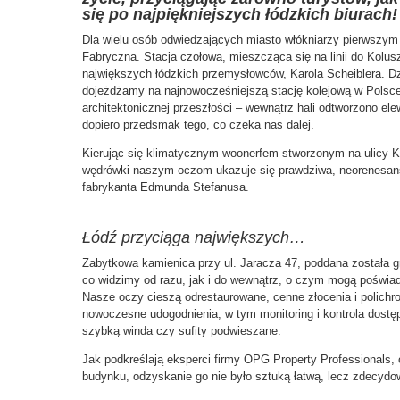
się po najpiękniejszych łódzkich biurach!
Dla wielu osób odwiedzających miasto włókniarzy pierwszym
Fabryczna. Stacja czołowa, mieszcząca się na linii do Kolusz
największych łódzkich przemysłowców, Karola Scheiblera. Dz
dojeżdżamy na najnowocześniejszą stację kolejową w Polsce
architektonicznej przeszłości – wewnątrz hali odtworzono el
dopiero przedsmak tego, co czeka nas dalej.
Kierując się klimatycznym woonerfem stworzonym na ulicy K
wędrówki naszym oczom ukazuje się prawdziwa, neorenesan
fabrykanta Edmunda Stefanusa.
Łódź przyciąga największych…
Zabytkowa kamienica przy ul. Jaracza 47, poddana została g
co widzimy od razu, jak i do wewnątrz, o czym mogą poświadcz
Nasze oczy cieszą odrestaurowane, cenne złocenia i polichro
nowoczesne udogodnienia, w tym monitoring i kontrola dostępu
szybką winda czy sufity podwieszane.
Jak podkreślają eksperci firmy OPG Property Professionals, 
budynku, odzyskanie go nie było sztuką łatwą, lecz zdecydo