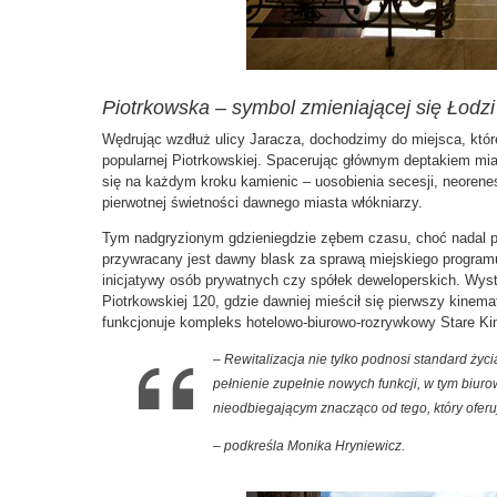
Piotrkowska – symbol zmieniającej się Łodzi
Wędrując wzdłuż ulicy Jaracza, dochodzimy do miejsca, które
popularnej Piotrkowskiej. Spacerując głównym deptakiem mi
się na każdym kroku kamienic – uosobienia secesji, neoren
pierwotnej świetności dawnego miasta włókniarzy.
Tym nadgryzionym gdzieniegdzie zębem czasu, choć nadal
przywracany jest dawny blask za sprawą miejskiego programu 
inicjatywy osób prywatnych czy spółek deweloperskich. Wyst
Piotrkowskiej 120, gdzie dawniej mieścił się pierwszy kinema
funkcjonuje kompleks hotelowo-biurowo-rozrywkowy Stare Ki
– Rewitalizacja nie tylko podnosi standard ży
pełnienie zupełnie nowych funkcji, w tym biu
nieodbiegającym znacząco od tego, który oferu
– podkreśla Monika Hryniewicz.