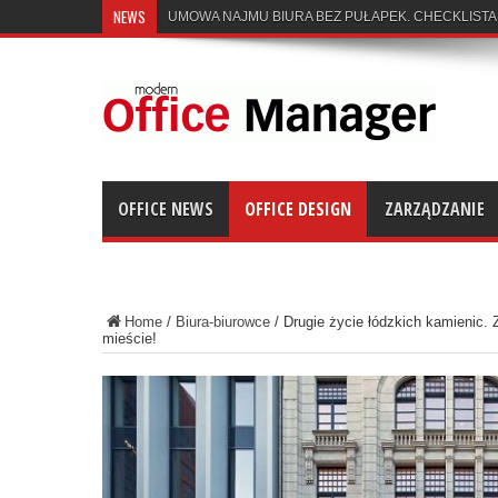
NEWS
UMOWA NAJMU BIURA BEZ PUŁAPEK. CHECKLISTA
OFFICE NEWS
OFFICE DESIGN
ZARZĄDZANIE
Home
/
Biura-biurowce
/
Drugie życie łódzkich kamienic. 
mieście!