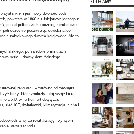
POLECAMY
 przystankiem jest nowy dworzec Łódź
ek, powstała w 1866 r. z inicjatywy jednego z
iś, ponad półtora wieku później, komfortowo
, jednocześnie podziwiając odwołania do
ewacje zabytkowego dworca kolejowego. Ale to
nychalskiego, po zaledwie 5 minutach
sowa perła – dawny dom łódzkiego
runtownej renowacji – zarówno od zewnątrz,
yć firmy, które znalazły tutaj swoje biura.
mie z XIX w., o komfort dbają zaś
, sieć ICT, światłowód, klimatyzacja, cicha i
odpowiedzialnej za rewitalizację i wynajem
wanie wartą zachodu.