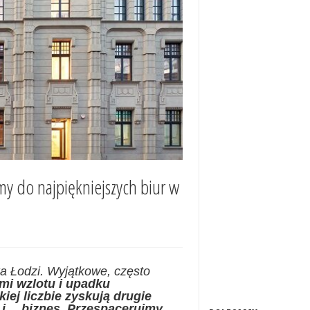
my do najpiękniejszych biur w
a Łodzi. Wyjątkowe, często
mi wzlotu i upadku
iej liczbie zyskują drugie
k i… biznes. Przespacerujmy