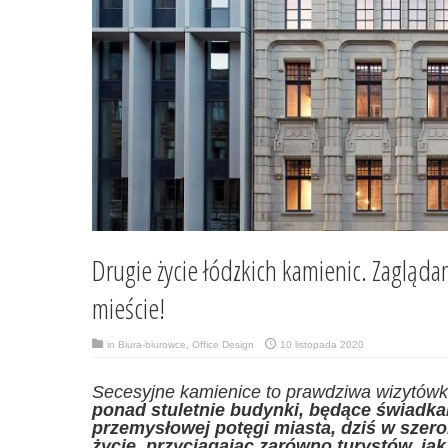
Drugie życie łódzkich kamienic. Zagląda
mieście!
in
Biura-biurowce
,
Office Design
10 listopada 2020
Secesyjne kamienice to prawdziwa wizytówk
ponad stuletnie budynki, będące świadka
przemysłowej potęgi miasta, dziś w szerok
życie, przyciągając zarówno turystów, ja