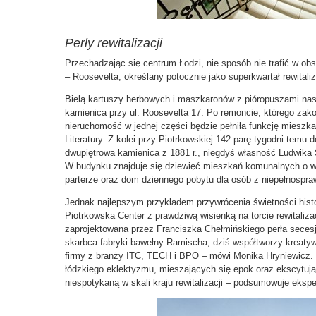
Perły rewitalizacji
Przechadzając się centrum Łodzi, nie sposób nie trafić w ob
– Roosevelta, określany potocznie jako superkwartał rewitali
Bielą kartuszy herbowych i maszkaronów z pióropuszami na
kamienica przy ul. Roosevelta 17. Po remoncie, którego zak
nieruchomość w jednej części będzie pełniła funkcję mieszka
Literatury. Z kolei przy Piotrkowskiej 142 parę tygodni temu
dwupiętrowa kamienica z 1881 r., niegdyś własność Ludwika 
W budynku znajduje się dziewięć mieszkań komunalnych o wy
parterze oraz dom dziennego pobytu dla osób z niepełnospra
Jednak najlepszym przykładem przywrócenia świetności his
Piotrkowska Center z prawdziwą wisienką na torcie rewitalizac
zaprojektowana przez Franciszka Chełmińskiego perła secesj
skarbca fabryki bawełny Ramischa, dziś współtworzy kreaty
firmy z branży ITC, TECH i BPO – mówi Monika Hryniewicz.
łódzkiego eklektyzmu, mieszających się epok oraz ekscytujące
niespotykaną w skali kraju rewitalizacji – podsumowuje eksp