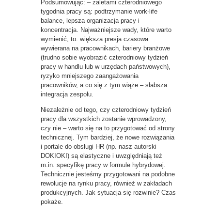
Podsumowując: – zaletami czterodniowego
tygodnia pracy są: podtrzymanie work-life
balance, lepsza organizacja pracy i
koncentracja. Najważniejsze wady, które warto
wymienić, to: większa presja czasowa
wywierana na pracownikach, bariery branżowe
(trudno sobie wyobrazić czterodniowy tydzień
pracy w handlu lub w urzędach państwowych),
ryzyko mniejszego zaangażowania
pracowników, a co się z tym wiąże – słabsza
integracja zespołu.
Niezależnie od tego, czy czterodniowy tydzień
pracy dla wszystkich zostanie wprowadzony,
czy nie – warto się na to przygotować od strony
technicznej. Tym bardziej, że nowe rozwiązania
i portale do obsługi HR (np. nasz autorski
DOKIOKI) są elastyczne i uwzględniają też
m.in. specyfikę pracy w formule hybrydowej.
Technicznie jesteśmy przygotowani na podobne
rewolucje na rynku pracy, również w zakładach
produkcyjnych. Jak sytuacja się rozwinie? Czas
pokaże.