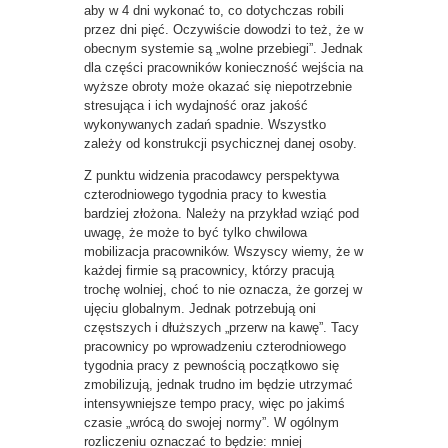
aby w 4 dni wykonać to, co dotychczas robili
przez dni pięć. Oczywiście dowodzi to też, że w
obecnym systemie są „wolne przebiegi”. Jednak
dla części pracowników konieczność wejścia na
wyższe obroty może okazać się niepotrzebnie
stresująca i ich wydajność oraz jakość
wykonywanych zadań spadnie. Wszystko
zależy od konstrukcji psychicznej danej osoby.
Z punktu widzenia pracodawcy perspektywa
czterodniowego tygodnia pracy to kwestia
bardziej złożona. Należy na przykład wziąć pod
uwagę, że może to być tylko chwilowa
mobilizacja pracowników. Wszyscy wiemy, że w
każdej firmie są pracownicy, którzy pracują
trochę wolniej, choć to nie oznacza, że gorzej w
ujęciu globalnym. Jednak potrzebują oni
częstszych i dłuższych „przerw na kawę”. Tacy
pracownicy po wprowadzeniu czterodniowego
tygodnia pracy z pewnością początkowo się
zmobilizują, jednak trudno im będzie utrzymać
intensywniejsze tempo pracy, więc po jakimś
czasie „wrócą do swojej normy”. W ogólnym
rozliczeniu oznaczać to będzie: mniej