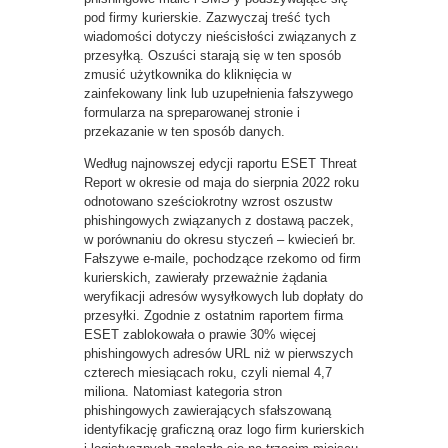
pod firmy kurierskie. Zazwyczaj treść tych
wiadomości dotyczy nieścisłości związanych z
przesyłką. Oszuści starają się w ten sposób
zmusić użytkownika do kliknięcia w
zainfekowany link lub uzupełnienia fałszywego
formularza na spreparowanej stronie i
przekazanie w ten sposób danych.
Według najnowszej edycji raportu ESET Threat
Report w okresie od maja do sierpnia 2022 roku
odnotowano sześciokrotny wzrost oszustw
phishingowych związanych z dostawą paczek,
w porównaniu do okresu styczeń – kwiecień br.
Fałszywe e-maile, pochodzące rzekomo od firm
kurierskich, zawierały przeważnie żądania
weryfikacji adresów wysyłkowych lub dopłaty do
przesyłki. Zgodnie z ostatnim raportem firma
ESET zablokowała o prawie 30% więcej
phishingowych adresów URL niż w pierwszych
czterech miesiącach roku, czyli niemal 4,7
miliona. Natomiast kategoria stron
phishingowych zawierających sfałszowaną
identyfikację graficzną oraz logo firm kurierskich