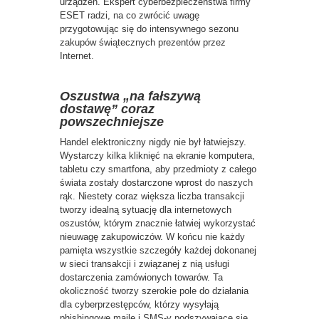
urządzeń. Ekspert cyberbezpieczeństwa firmy
ESET radzi, na co zwrócić uwagę
przygotowując się do intensywnego sezonu
zakupów świątecznych prezentów przez
Internet.
Oszustwa „na fałszywą
dostawę” coraz
powszechniejsze
Handel elektroniczny nigdy nie był łatwiejszy.
Wystarczy kilka kliknięć na ekranie komputera,
tabletu czy smartfona, aby przedmioty z całego
świata zostały dostarczone wprost do naszych
rąk. Niestety coraz większa liczba transakcji
tworzy idealną sytuację dla internetowych
oszustów, którym znacznie łatwiej wykorzystać
nieuwagę zakupowiczów. W końcu nie każdy
pamięta wszystkie szczegóły każdej dokonanej
w sieci transakcji i związanej z nią usługi
dostarczenia zamówionych towarów. Ta
okoliczność tworzy szerokie pole do działania
dla cyberprzestępców, którzy wysyłają
phishingowe maile i SMS-y podszywające się