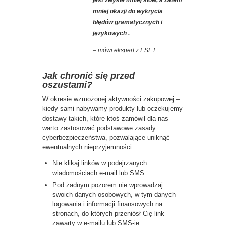
jest zwykle mniej słów, a zatem
mniej okazji do wykrycia
błędów gramatycznych i
językowych .
– mówi ekspert z ESET
Jak chronić się przed
oszustami?
W okresie wzmożonej aktywności zakupowej –
kiedy sami nabywamy produkty lub oczekujemy
dostawy takich, które ktoś zamówił dla nas –
warto zastosować podstawowe zasady
cyberbezpieczeństwa, pozwalające uniknąć
ewentualnych nieprzyjemności.
Nie klikaj linków w podejrzanych
wiadomościach e-mail lub SMS.
Pod żadnym pozorem nie wprowadzaj
swoich danych osobowych, w tym danych
logowania i informacji finansowych na
stronach, do których przeniósł Cię link
zawarty w e-mailu lub SMS-ie.