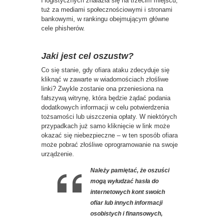
i logistycznych znalazła się na trzecim miejscu,
tuż za mediami społecznościowymi i stronami
bankowymi, w rankingu obejmującym główne
cele phisherów.
Jaki jest cel oszustw?
Co się stanie, gdy ofiara ataku zdecyduje się
kliknąć w zawarte w wiadomościach złośliwe
linki? Zwykle zostanie ona przeniesiona na
fałszywą witrynę, która będzie żądać podania
dodatkowych informacji w celu potwierdzenia
tożsamości lub uiszczenia opłaty. W niektórych
przypadkach już samo kliknięcie w link może
okazać się niebezpieczne – w ten sposób ofiara
może pobrać złośliwe oprogramowanie na swoje
urządzenie.
Należy pamiętać, że oszuści
mogą wyłudzać hasła do
internetowych kont swoich
ofiar lub innych informacji
osobistych i finansowych,