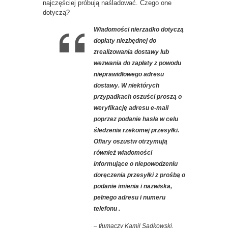
najczęściej próbują naśladować. Czego one
dotyczą?
Wiadomości nierzadko dotyczą
dopłaty niezbędnej do
zrealizowania dostawy lub
wezwania do zapłaty z powodu
nieprawidłowego adresu
dostawy. W niektórych
przypadkach oszuści proszą o
weryfikację adresu e-mail
poprzez podanie hasła w celu
śledzenia rzekomej przesyłki.
Ofiary oszustw otrzymują
również wiadomości
informujące o niepowodzeniu
doręczenia przesyłki z prośbą o
podanie imienia i nazwiska,
pełnego adresu i numeru
telefonu .
– tłumaczy Kamil Sadkowski
.